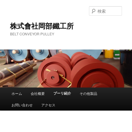
検
索
株式會社岡部鐵工所
BELT CONVEYOR PULLEY
メ
プーリ紹介
ホーム
会社概要
その他製品
メ
イ
ン
お問い合わせ
アクセス
イ
メ
ニ
ン
ュ
ー
コ