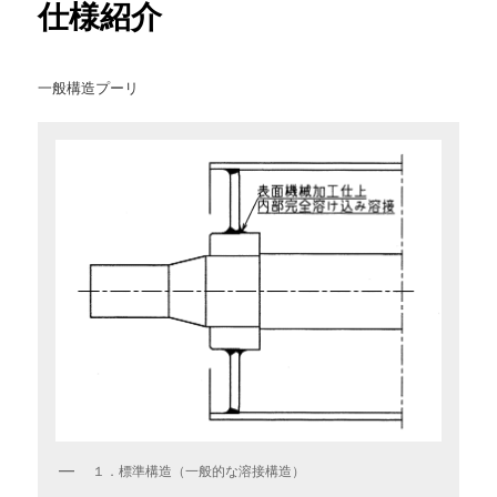
仕様紹介
ン
一般構造プーリ
テ
ン
ツ
へ
移
動
１．標準構造（一般的な溶接構造）