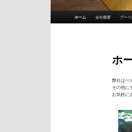
メ
ホーム
会社概要
プーリ
メ
イ
ン
イ
メ
ニ
ン
ュ
ホ
ー
コ
ン
弊社はベ
その他に
テ
お気軽に
ン
ツ