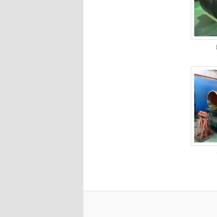
へ
移
動