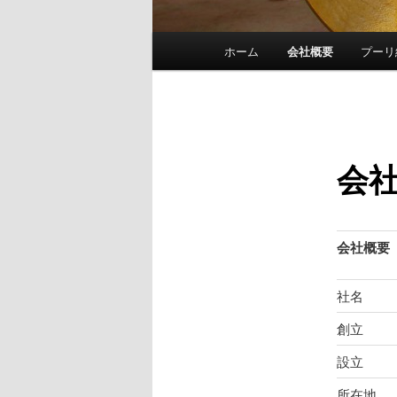
メ
ホーム
会社概要
プーリ
メ
イ
ン
イ
メ
ニ
ン
ュ
会
ー
コ
ン
会社概要
テ
社名
ン
創立
ツ
設立
所在地