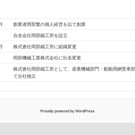
2月
創業者岡部繁の個人経営を以て創業
月
合名会社岡部鐵工所を設立
2月
株式會社岡部鐵工所に組織変更
月
岡部機械工業株式会社に社名変更
月
株式會社岡部鐵工所として、産業機械部門・船舶用網受車
て分社独立
Proudly powered by WordPress