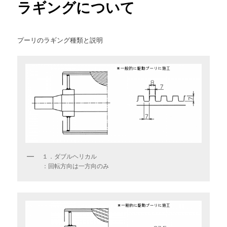
ラギングについて
ン
プーリのラギング種類と説明
テ
ン
ツ
へ
移
動
１．ダブルヘリカル
：回転方向は一方向のみ