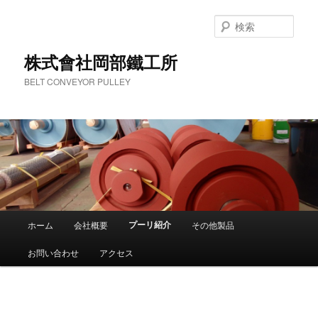
検
索
株式會社岡部鐵工所
BELT CONVEYOR PULLEY
メ
プーリ紹介
ホーム
会社概要
その他製品
メ
イ
ン
お問い合わせ
アクセス
イ
メ
ニ
ン
ュ
ー
コ