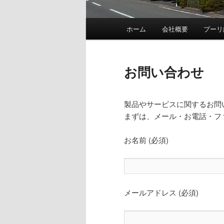
メ
ホーム
会社概要
プーリ
メ
イ
ン
イ
メ
お問い合わせ
ニ
ン
ュ
ー
製品やサービスに関するお問
コ
まずは、メール・お電話・フ
ン
お名前 (必須)
テ
ン
メールアドレス (必須)
ツ